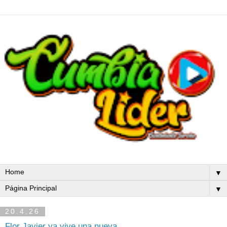
▼
▼
20.4.26
Flor Javier ya vive una nueva